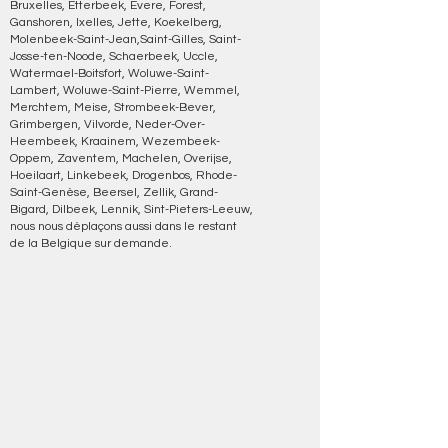
Bruxelles, Etterbeek, Evere, Forest,
Ganshoren, Ixelles, Jette, Koekelberg,
Molenbeek-Saint-Jean,Saint-Gilles, Saint-
Josse-ten-Noode, Schaerbeek, Uccle,
Watermael-Boitsfort, Woluwe-Saint-
Lambert, Woluwe-Saint-Pierre, Wemmel,
Merchtem, Meise, Strombeek-Bever,
Grimbergen, Vilvorde, Neder-Over-
Heembeek, Kraainem, Wezembeek-
Oppem, Zaventem, Machelen, Overijse,
Hoeilaart, Linkebeek, Drogenbos, Rhode-
Saint-Genèse, Beersel, Zellik, Grand-
Bigard, Dilbeek, Lennik, Sint-Pieters-Leeuw,
nous nous déplaçons aussi dans le restant
de la Belgique sur demande.