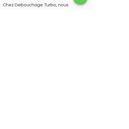
Chez Debouchage Turbo, nous
fournissons une large gamme de
services comme le débouchage des
chambres de visite et de regards, si vous
avez besoin d'un spécialiste pour les
déboucher, entretenir ou même pour
remplacer une chambre de visite
totalement endomagée , veuillez nous
appeler au
+32
0466 38 19 64
.
DEBOUCHAGE TURBO
Société de débouchage de
canalisation avec 20 ans
d'experience en Bruxelles et