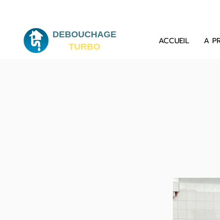
DEBOUCHAGE
ACCUEIL
A P
TURBO