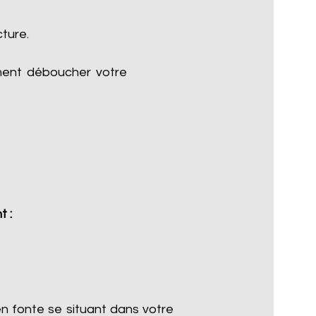
cture.
ment déboucher votre
t :
n fonte se situant dans votre