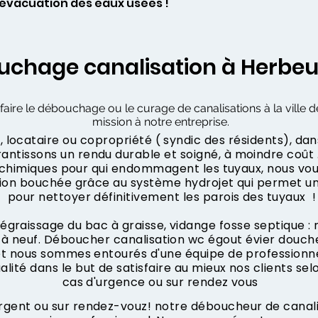
l’évacuation des eaux usées !
uchage canalisation à Herbe
faire le débouchage ou le curage de canalisations à la ville 
mission à notre entreprise.
 locataire ou copropriété ( syndic des résidents), dan
ntissons un rendu durable et soigné, à moindre coût .
s chimiques pour qui endommagent les tuyaux, nous vo
tion bouchée grâce au système hydrojet qui permet u
pour nettoyer définitivement les parois des tuyaux !
dégraissage du bac à graisse, vidange fosse septique :
à neuf. Déboucher canalisation wc égout évier douche
 et nous sommes entourés d'une équipe de professionne
ualité dans le but de satisfaire au mieux nos clients sel
cas d'urgence ou sur rendez vous
nt ou sur rendez-vouz! notre déboucheur de canalisa