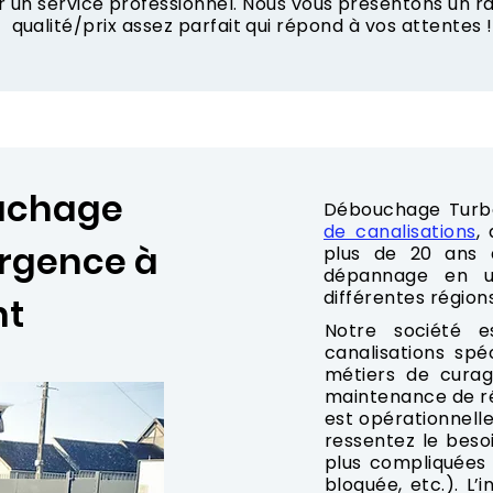
r un service professionnel. Nous vous présentons un
qualité/prix assez parfait qui répond à vos attentes !
ouchage
Débouchage Turb
de canalisations
,
urgence à
plus de 20 ans d
dépannage en u
différentes région
nt
Notre société 
canalisations spé
métiers de curag
maintenance de ré
est opérationnelle
ressentez le besoi
plus compliquées
bloquée, etc.). L