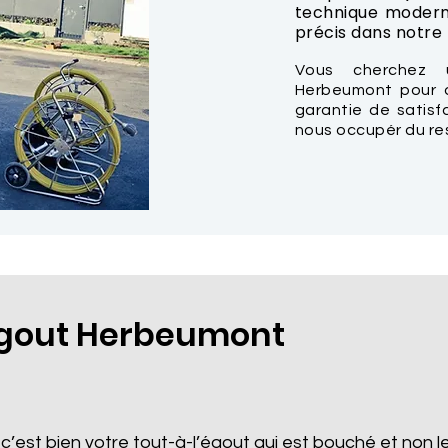
technique modern
précis dans notre t
Vous cherchez 
Herbeumont pour d
garantie de satisf
nous occupér du re
gout Herbeumont
 c’est bien votre tout-à-l’égout qui est bouché et non le 