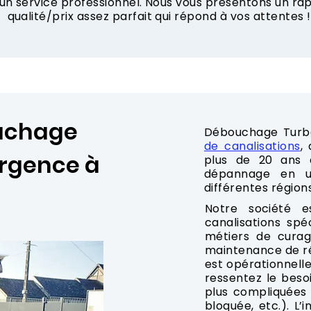
 un service professionnel. Nous vous présentons un r
qualité/prix assez parfait qui répond à vos attentes !
ouchage
Débouchage Turb
de canalisations
,
urgence à
plus de 20 ans d
dépannage en u
différentes région
Notre société 
canalisations spé
métiers de curag
maintenance de ré
est opérationnelle
ressentez le besoi
plus compliquées
bloquée, etc.). L