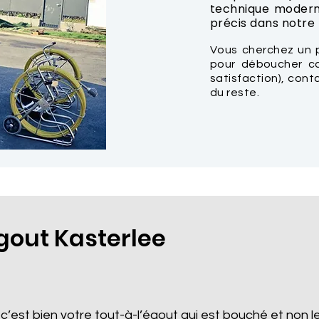
technique modern
précis dans notre t
Vous cherchez un 
pour déboucher ca
satisfaction), con
du reste.
out Kasterlee
 c’est bien votre tout-à-l’égout qui est bouché et non le 