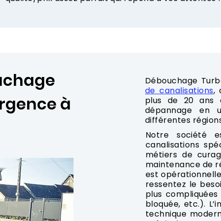
ouchage
Débouchage Turb
de canalisations
,
urgence à
plus de 20 ans d
dépannage en u
différentes région
Notre société 
canalisations spé
métiers de curag
maintenance de ré
est opérationnelle
ressentez le besoi
plus compliquées
bloquée, etc.). L
technique modern