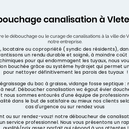
ouchage canalisation à Vlet
re le débouchage ou le curage de canalisations à la ville de V
notre entreprise.
 locataire ou copropriété ( syndic des résidents), dan
ntissons un rendu durable et soigné, à moindre coût .
s chimiques pour qui endommagent les tuyaux, nous vo
tion bouchée grâce au système hydrojet qui permet u
pour nettoyer définitivement les parois des tuyaux !
dégraissage du bac à graisse, vidange fosse septique :
à neuf. Déboucher canalisation wc égout évier douche
 et nous sommes entourés d'une équipe de professionne
ualité dans le but de satisfaire au mieux nos clients sel
cas d'urgence ou sur rendez vous
 ou sur rendez-vouz! notre déboucheur de canalisatio
 un service professionnel. Nous vous présentons un r
qualité/prix assez parfait qui répond à vos attentes !