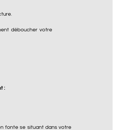
cture.
ment déboucher votre
t :
n fonte se situant dans votre