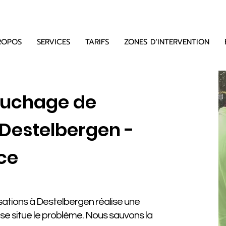
ROPOS
SERVICES
TARIFS
ZONES D'INTERVENTION
ouchage de
 Destelbergen -
ce
ations à Destelbergen réalise une
ù se situe le problème. Nous sauvons la