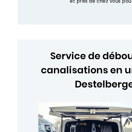
et près de chez vous pou
Service de déb
canalisations en 
Destelberg