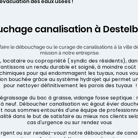
l’évacuation des eaux usées !
chage canalisation à Destel
aire le débouchage ou le curage de canalisations à la ville d
mission à notre entreprise.
 locataire ou copropriété ( syndic des résidents), dan
ntissons un rendu durable et soigné, à moindre coût .
s chimiques pour qui endommagent les tuyaux, nous vo
tion bouchée grâce au système hydrojet qui permet u
pour nettoyer définitivement les parois des tuyaux !
dégraissage du bac à graisse, vidange fosse septique :
à neuf. Déboucher canalisation wc égout évier douche
 et nous sommes entourés d'une équipe de professionne
ualité dans le but de satisfaire au mieux nos clients sel
cas d'urgence ou sur rendez vous
ent ou sur rendez-vouz! notre déboucheur de canalis