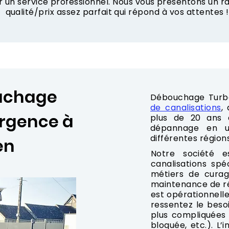
r un service professionnel. Nous vous présentons un
qualité/prix assez parfait qui répond à vos attentes !
ouchage
Débouchage Turb
de canalisations
,
urgence à
plus de 20 ans d
dépannage en u
différentes région
en
Notre société 
canalisations spé
métiers de curag
maintenance de ré
est opérationnelle
ressentez le besoi
plus compliquées
bloquée, etc.). L