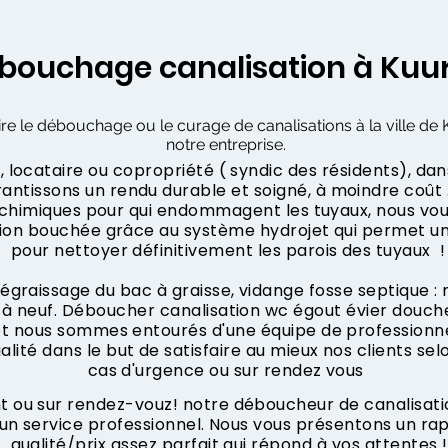
bouchage canalisation à Kuu
ire le débouchage ou le curage de canalisations à la ville de 
notre entreprise.
 locataire ou copropriété ( syndic des résidents), dan
ntissons un rendu durable et soigné, à moindre coût .
s chimiques pour qui endommagent les tuyaux, nous vo
tion bouchée grâce au système hydrojet qui permet u
pour nettoyer définitivement les parois des tuyaux !
dégraissage du bac à graisse, vidange fosse septique :
à neuf. Déboucher canalisation wc égout évier douche
 et nous sommes entourés d'une équipe de professionne
ualité dans le but de satisfaire au mieux nos clients sel
cas d'urgence ou sur rendez vous
ou sur rendez-vouz! notre déboucheur de canalisation
 un service professionnel. Nous vous présentons un r
qualité/prix assez parfait qui répond à vos attentes !