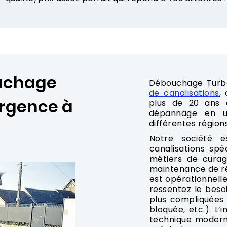
ouchage
Débouchage Turb
de canalisations
,
urgence à
plus de 20 ans d
dépannage en u
différentes région
Notre société 
canalisations spé
métiers de curag
maintenance de ré
est opérationnelle
ressentez le besoi
plus compliquées
bloquée, etc.). L
technique modern