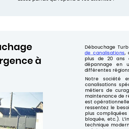
ouchage
Débouchage Turb
de canalisations
,
urgence à
plus de 20 ans d
dépannage en u
différentes région
Notre société 
canalisations spé
métiers de curag
maintenance de ré
est opérationnelle
ressentez le besoi
plus compliquées
bloquée, etc.). L
technique modern