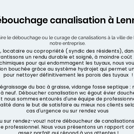
bouchage canalisation à Len
ire le débouchage ou le curage de canalisations à la ville de 
notre entreprise.
 locataire ou copropriété ( syndic des résidents), dan
ntissons un rendu durable et soigné, à moindre coût .
s chimiques pour qui endommagent les tuyaux, nous vo
tion bouchée grâce au système hydrojet qui permet u
pour nettoyer définitivement les parois des tuyaux !
dégraissage du bac à graisse, vidange fosse septique :
à neuf. Déboucher canalisation wc égout évier douche
 et nous sommes entourés d'une équipe de professionne
ualité dans le but de satisfaire au mieux nos clients sel
cas d'urgence ou sur rendez vous
 sur rendez-vouz! notre déboucheur de canalisations 
ce professionnel. Nous vous présentons un rapport co
assez parfait qui répond à vos attentes !