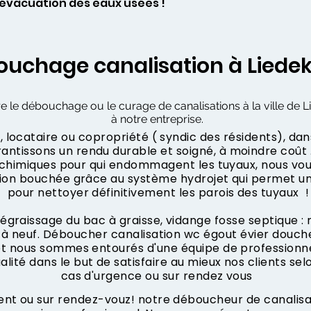
l’évacuation des eaux usées !
uchage canalisation à Liede
re le débouchage ou le curage de canalisations à la ville de L
à notre entreprise.
 locataire ou copropriété ( syndic des résidents), dan
ntissons un rendu durable et soigné, à moindre coût .
s chimiques pour qui endommagent les tuyaux, nous vo
tion bouchée grâce au système hydrojet qui permet u
pour nettoyer définitivement les parois des tuyaux !
dégraissage du bac à graisse, vidange fosse septique :
à neuf. Déboucher canalisation wc égout évier douche
 et nous sommes entourés d'une équipe de professionne
ualité dans le but de satisfaire au mieux nos clients sel
cas d'urgence ou sur rendez vous
t ou sur rendez-vouz! notre déboucheur de canalisati