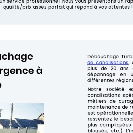
 un service professionnel. Nous vous présentons un r
qualité/prix assez parfait qui répond à vos attentes !
ouchage
Débouchage Turb
de canalisations
,
urgence à
plus de 20 ans d
dépannage en u
différentes région
e
Notre société 
canalisations spé
métiers de curag
maintenance de ré
est opérationnelle
ressentez le besoi
plus compliquées
bloquée, etc.). L