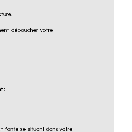
cture.
ment déboucher votre
t :
n fonte se situant dans votre