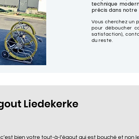
technique modern
précis dans notre t
Vous cherchez un p
pour déboucher ca
satisfaction), con
du reste.
out Liedekerke
 c’est bien votre tout-à-l’égout qui est bouché et non le 