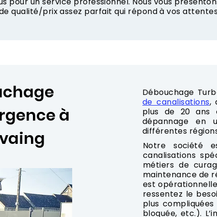
ous pour un service professionnel. Nous vous présent
de qualité/prix assez parfait qui répond à vos attentes
ouchage
Débouchage Turb
de canalisations
,
urgence à
plus de 20 ans d
dépannage en u
différentes région
nvaing
Notre société 
canalisations spé
métiers de curag
maintenance de ré
est opérationnelle
ressentez le besoi
plus compliquées
bloquée, etc.). L