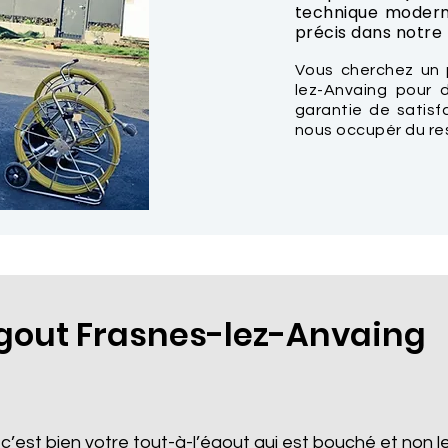
technique modern
précis dans notre t
Vous cherchez un 
lez-Anvaing pour 
garantie de satisf
nous occupér du re
out Frasnes-lez-Anvaing
 c’est bien votre tout-à-l’égout qui est bouché et non le 