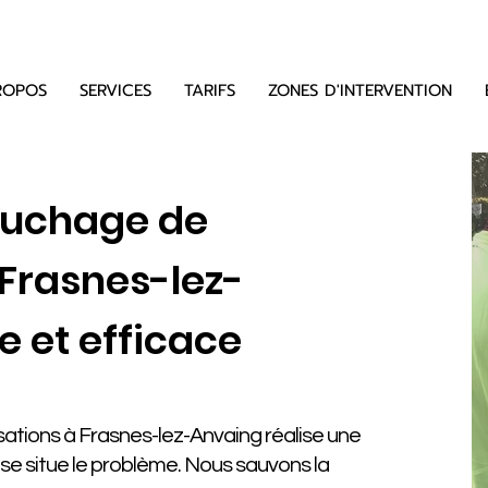
ROPOS
SERVICES
TARIFS
ZONES D'INTERVENTION
ouchage de
 Frasnes-lez-
e et efficace
ations à Frasnes-lez-Anvaing réalise une
ù se situe le problème. Nous sauvons la