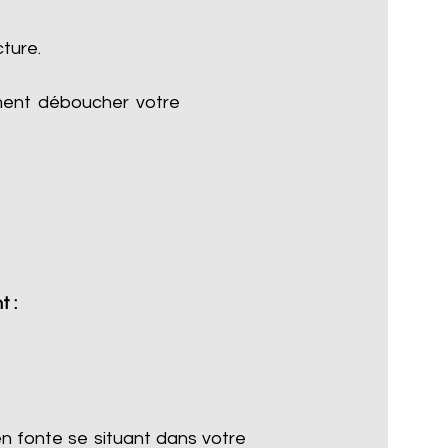
cture.
ment déboucher votre
t :
n fonte se situant dans votre