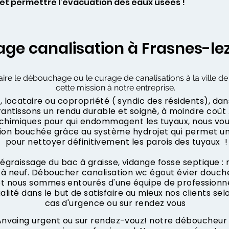
 et permettre l’évacuation des eaux usées !
ge canalisation à Frasnes-le
aire le débouchage ou le curage de canalisations à la ville d
cette mission à notre entreprise.
 locataire ou copropriété ( syndic des résidents), dan
ntissons un rendu durable et soigné, à moindre coût .
s chimiques pour qui endommagent les tuyaux, nous vo
tion bouchée grâce au système hydrojet qui permet u
pour nettoyer définitivement les parois des tuyaux !
dégraissage du bac à graisse, vidange fosse septique :
à neuf. Déboucher canalisation wc égout évier douche
 et nous sommes entourés d'une équipe de professionne
ualité dans le but de satisfaire au mieux nos clients sel
cas d'urgence ou sur rendez vous
vaing urgent ou sur rendez-vouz! notre déboucheur d