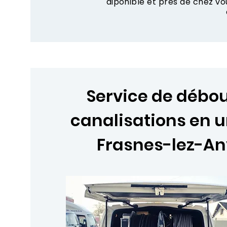
diponible et près de chez v
Service de déb
canalisations en 
Frasnes-lez-A