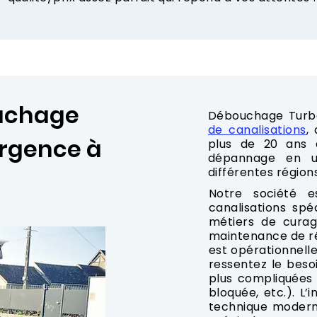
ouchage
Débouchage Turb
de canalisations
,
urgence à
plus de 20 ans d
dépannage en u
différentes région
Notre société 
canalisations spé
métiers de curag
maintenance de ré
est opérationnelle
ressentez le besoi
plus compliquées
bloquée, etc.). L
technique modern