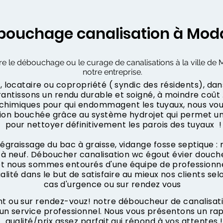
bouchage canalisation à Mod
re le débouchage ou le curage de canalisations à la ville de 
notre entreprise.
 locataire ou copropriété ( syndic des résidents), dan
ntissons un rendu durable et soigné, à moindre coût .
s chimiques pour qui endommagent les tuyaux, nous vo
tion bouchée grâce au système hydrojet qui permet u
pour nettoyer définitivement les parois des tuyaux !
dégraissage du bac à graisse, vidange fosse septique :
à neuf. Déboucher canalisation wc égout évier douche
 et nous sommes entourés d'une équipe de professionne
ualité dans le but de satisfaire au mieux nos clients sel
cas d'urgence ou sur rendez vous
ou sur rendez-vouz! notre déboucheur de canalisation
 un service professionnel. Nous vous présentons un r
qualité/prix assez parfait qui répond à vos attentes !